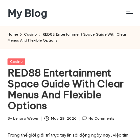
My Blog
Skip
to
My
content
WordPress
Home
Casino
RED88 Entertainment Space Guide With Clear
Blog
Menus And Flexible Options
Posted
Casino
in
RED88 Entertainment
Space Guide With Clear
Menus And Flexible
Options
By
Lenora Weber
May 29, 2026
No Comments
Posted
by
Trong thế giới giải trí trực tuyến sôi động ngày nay, việc tìm