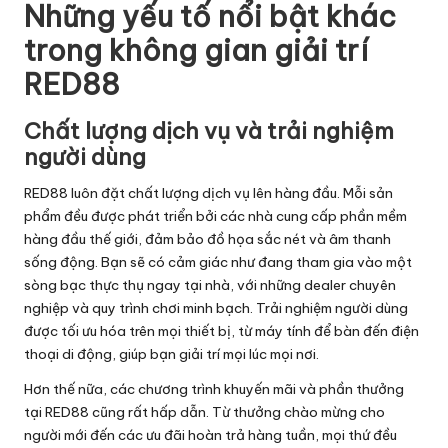
Những yếu tố nổi bật khác
trong không gian giải trí
RED88
Chất lượng dịch vụ và trải nghiệm
người dùng
RED88 luôn đặt chất lượng dịch vụ lên hàng đầu. Mỗi sản
phẩm đều được phát triển bởi các nhà cung cấp phần mềm
hàng đầu thế giới, đảm bảo đồ họa sắc nét và âm thanh
sống động. Bạn sẽ có cảm giác như đang tham gia vào một
sòng bạc thực thụ ngay tại nhà, với những dealer chuyên
nghiệp và quy trình chơi minh bạch. Trải nghiệm người dùng
được tối ưu hóa trên mọi thiết bị, từ máy tính để bàn đến điện
thoại di động, giúp bạn giải trí mọi lúc mọi nơi.
Hơn thế nữa, các chương trình khuyến mãi và phần thưởng
tại RED88 cũng rất hấp dẫn. Từ thưởng chào mừng cho
người mới đến các ưu đãi hoàn trả hàng tuần, mọi thứ đều